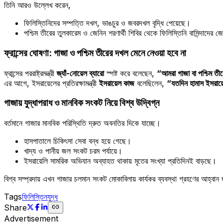
তিনি আরও উল্লেখ করেন,
ফিলিস্তিনিদের সম্পত্তি দখল, ভাঙচুর ও জবরদখল বৃদ্ধি পেয়েছে।
পশ্চিম তীরের তুলকারেম ও জেনিন শরণার্থী শিবির থেকে ফিলিস্তিনি বাসিন্দাদের জো
ফ্রান্সের ঘোষণা: গাজা ও পশ্চিম তীরের দখল মেনে নেওয়া হবে না
ফ্রান্সের পররাষ্ট্রমন্ত্রী
জ্যাঁ-নোয়েল ব্যারো
স্পষ্ট করে বলেছেন,
“আমরা গাজা বা পশ্চিম তীর
এর আগে, ইসরায়েলের প্রতিরক্ষামন্ত্রী
ইসরায়েল কাজ
বলেছিলেন,
“যতদিন হামাস ইসরায়
গাজায় যুদ্ধাপরাধ ও মানবিক সংকট নিয়ে বিশ্ব উদ্বিগ্ন
বর্তমানে গাজার মানবিক পরিস্থিতি দ্রুত অবনতির দিকে যাচ্ছে।
হাসপাতালে চিকিৎসা সেবা বন্ধ হয়ে গেছে।
খাদ্য ও পানীয় জল সংকট চরম পর্যায়ে।
ইসরায়েলি সামরিক অভিযান অব্যাহত থাকায় মৃতের সংখ্যা প্রতিদিনই বাড়ছে।
বিশ্ব সম্প্রদায় এখন গাজার চলমান সংকট মোকাবিলায় কার্যকর ব্যবস্থা গ্রহণের আহ্বান
Tags
ফিলিস্তিন
যুদ্ধ
Share
Advertisement