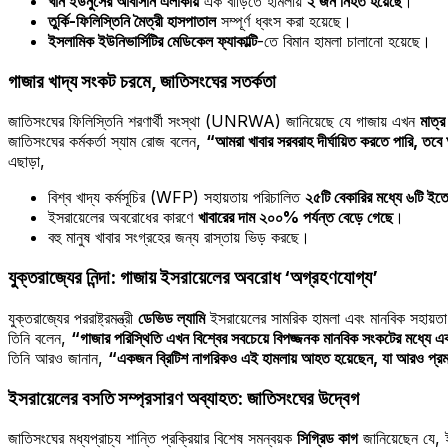
খান ইউনুসের আবাসান এলাকায়
এক বাড়িতে হামলায়
২ জন নিহত হয়েছে
।
তুর্কি-ফিলিস্তিনি মৈত্রী হাসপাতাল
সম্পূর্ণ ধ্বংস করা হয়েছে।
ইসলামিক ইউনিভার্সিটির মেডিকেল ফ্যাকাল্টি
-তে বিমান হামলা চালানো হয়েছে।
গাজার খাদ্য সংকট চরমে, জাতিসংঘের সতর্কতা
জাতিসংঘের ফিলিস্তিনি শরণার্থী সংস্থা (UNRWA) জানিয়েছে যে গাজায় এখন
মাত্র
জাতিসংঘের কর্মকর্তা স্যাম রোজ বলেন,
“আমরা খাবার সরবরাহ দীর্ঘায়িত করতে পারি, তব
এছাড়া,
বিশ্ব খাদ্য কর্মসূচির (WFP) সহায়তায় পরিচালিত
২৫টি বেকারির মধ্যে ৬টি ইতো
ইসরায়েলের অবরোধের কারণে
খাবারের দাম ২০০% পর্যন্ত বেড়ে গেছে
।
বহু মানুষ খাবার সংগ্রহের জন্য রাস্তায় ভিড় করছে।
যুক্তরাজ্যের নিন্দা: গাজায় ইসরায়েলের অবরোধ ‘অগ্রহণযোগ্য’
যুক্তরাজ্যের পররাষ্ট্রমন্ত্রী
ডেভিড ল্যামি
ইসরায়েলের সামরিক হামলা এবং মানবিক সহায়ত
তিনি বলেন,
“গাজার পরিস্থিতি এখন বিশ্বের সবচেয়ে বিপজ্জনক মানবিক সংকটের মধ্যে একট
তিনি আরও জানান,
“একজন ব্রিটিশ নাগরিকও এই হামলায় আহত হয়েছেন, যা আরও প্রমা
ইসরায়েলের বসতি সম্প্রসারণ অব্যাহত: জাতিসংঘের উদ্বেগ
জাতিসংঘের মধ্যপ্রাচ্য শান্তি প্রক্রিয়ার বিশেষ সমন্বয়ক
সিগ্রিড কাগ
জানিয়েছেন যে, 