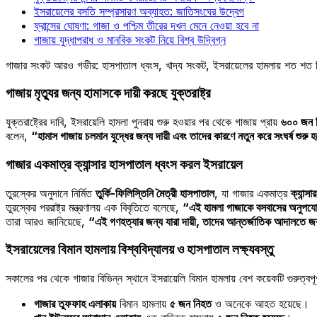
ইসরায়েলের বসতি সম্প্রসারণ অব্যাহত: জাতিসংঘের উদ্বেগ
ফ্রান্সের ঘোষণা: গাজা ও পশ্চিম তীরের দখল মেনে নেওয়া হবে না
গাজায় যুদ্ধাপরাধ ও মানবিক সংকট নিয়ে বিশ্ব উদ্বিগ্ন
গাজার সংকট আরও গভীর: হাসপাতাল ধ্বংস, খাদ্য সংকট, ইসরায়েলের হামলায় শত শত
গাজায় মৃত্যুর জন্য হামাসকে দায়ী করছে যুক্তরাষ্ট্র
যুক্তরাষ্ট্রের দাবি, ইসরায়েলি হামলা পুনরায় শুরু হওয়ার পর থেকে গাজায় প্রায়
৬০০ জন ন
বলেন,
“হামাস গাজায় চলমান যুদ্ধের জন্য দায়ী এবং তাদের কারণে নতুন করে সংঘর্ষ শুরু
গাজার একমাত্র ক্যান্সার হাসপাতাল ধ্বংস করল ইসরায়েল
তুরস্কের অনুদানে নির্মিত
তুর্কি-ফিলিস্তিনি মৈত্রী হাসপাতাল
, যা গাজার একমাত্র
ক্যান্সা
তুরস্কের পররাষ্ট্র মন্ত্রণালয় এক বিবৃতিতে বলেছে,
“এই হামলা গাজাকে বসবাসের অনুপযোগ
তারা আরও জানিয়েছে,
“এই গণহত্যার জন্য যারা দায়ী, তাদের আন্তর্জাতিক আদালতে জ
ইসরায়েলের বিমান হামলায় বিশ্ববিদ্যালয় ও হাসপাতাল লক্ষ্যবস্তু
সকালের পর থেকে গাজার বিভিন্ন স্থানে ইসরায়েলি বিমান হামলায় বেশ কয়েকটি গুরুত্বপূর্
গাজার তুফফাহ এলাকায়
বিমান হামলায়
৫ জন নিহত
ও অনেকে আহত হয়েছে।