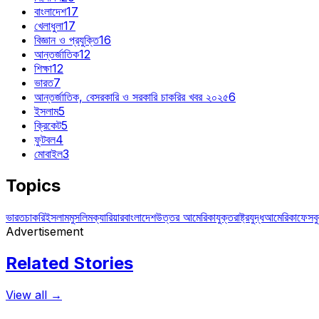
বাংলাদেশ
17
খেলাধুলা
17
বিজ্ঞান ও প্রযুক্তি
16
আন্তর্জাতিক
12
শিক্ষা
12
ভারত
7
আন্তর্জাতিক, বেসরকারি ও সরকারি চাকরির খবর ২০২৫
6
ইসলাম
5
ক্রিকেট
5
ফুটবল
4
মোবাইল
3
Topics
ভারত
চাকরি
ইসলাম
মুসলিম
ক্যারিয়ার
বাংলাদেশ
উত্তর আমেরিকা
যুক্তরাষ্ট্র
যুদ্ধ
আমেরিকা
ফেসব
Advertisement
Related Stories
View all →