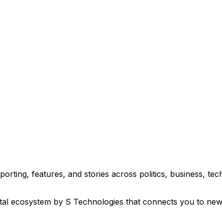
্কার করা জরুরি। ১৯১৭ সালে ব্রিটিশ সরকারের দেয়া বেলফোর ঘোষণা ছিল ইজরায়েল রাষ্ট্র…
eporting, features, and stories across politics, business, 
ital ecosystem by S Technologies that connects you to new