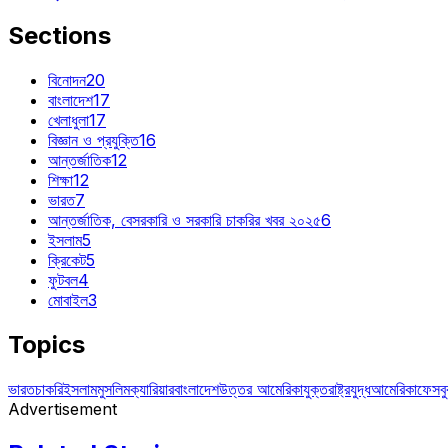
Sections
বিনোদন
20
বাংলাদেশ
17
খেলাধুলা
17
বিজ্ঞান ও প্রযুক্তি
16
আন্তর্জাতিক
12
শিক্ষা
12
ভারত
7
আন্তর্জাতিক, বেসরকারি ও সরকারি চাকরির খবর ২০২৫
6
ইসলাম
5
ক্রিকেট
5
ফুটবল
4
মোবাইল
3
Topics
ভারত
চাকরি
ইসলাম
মুসলিম
ক্যারিয়ার
বাংলাদেশ
উত্তর আমেরিকা
যুক্তরাষ্ট্র
যুদ্ধ
আমেরিকা
ফেসব
Advertisement