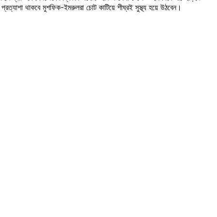
ত্যাশা থাকবে মুশফিক-ইমরুলরা চোট কাটিয়ে শীঘ্রই সুস্থ্য হয়ে উঠবেন।