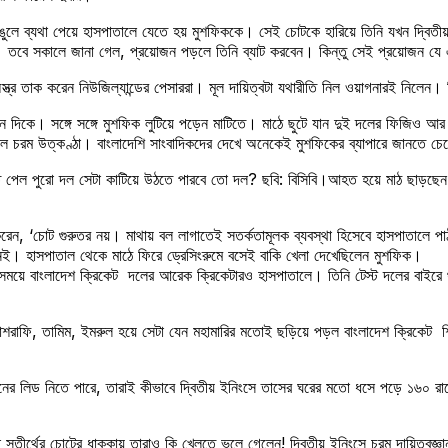
ুলে ব্যথা পেয়ে হাসপাতালে যেতে হয় মুশফিককে। সেই চোটকে হারিয়ে তিনি যখন দ্বিতীয
 তবে সকালে জানা গেল, প্রয়োজন পড়লে তিনি ব্যাট করবেন। কিন্তু সেই প্রয়োজন যে
ত্র তাক করেন নিউজিল্যান্ডের পেসাররা। মূল দায়িত্বটা যথারীতি নিল ওয়াগনারই নিলেন। 
ন দিকে। সঙ্গে সঙ্গে মুশফিক লুটিয়ে পড়েন মাটিতে। মাঠে ছুটে যান দুই দলের ফিজিও আর
িল চরম উত্কণ্ঠা। বাংলাদেশি সাংবাদিকদের দেখে অনেকেই মুশফিকের ব্যাপারে জানতে চেয়ে
আহত হয়ে মাঠ ছাড়ছেন ম
করেন, ‘চোট গুরুতর নয়। মাথায় বল লাগাতেই সতর্কতামূলক ব্যবস্থা হিসেবে হাসপাতালে
নেই। হাসপাতাল থেকে মাঠে ফিরে ড্রেসিংরুমে বসেই বাকি খেলা দেখেছিলেন মুশফিক।
 ওই সময়ে বাংলাদেশ ক্রিকেট দলের আরেক ক্রিকেটারও হাসপাতালে। তিনি টেস্ট দলের বাইরে 
াশরাফি, তামিম, ইমরুল হয়ে সেটা যেন মহামারির মতোই ছড়িয়ে পড়ল বাংলাদেশ ক্রিকেট শি
নের লিড নিতে পারে, তারাই কীভাবে দ্বিতীয় ইনিংসে তাসের ঘরের মতো ধসে পড়ে ১৬০ 
 সতীর্থের চোটের ধাক্কায় তারাও কি খেলতে ভুলে গেলেন! দ্বিতীয় ইনিংসে চরম দায়িত্বজ্ঞানহ