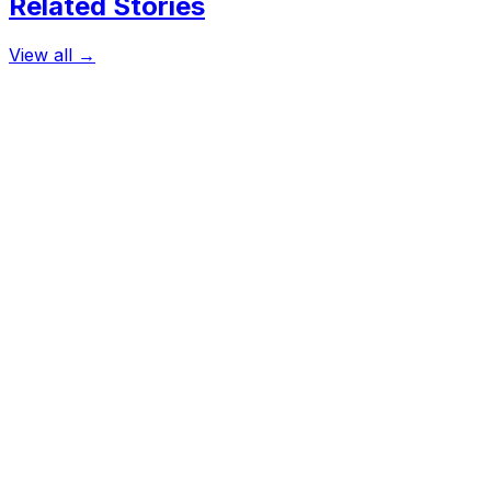
Related Stories
View all →
আন্তর্জাতিক
হকিংকে শ্রদ্ধা জানাতে গিয়ে ভক্তদের রোষানলে নেইমার
আধুনিক যুগের সবচেয়ে বড় পদার্থ বিজ্ঞানী স্টিফেন হকিংয়ের মৃত্যুতে শোকস্তব্ধ পুরো
March 15, 2018
খেলাধুলা
টার্গেট ২৫৮ রান
ও বড় স্কোর হতেই পারত। হলো না। বাংলাদেশ শেষ ১০ ওভারে ঝড়টা তুলতে পারল ন
May 17, 2017