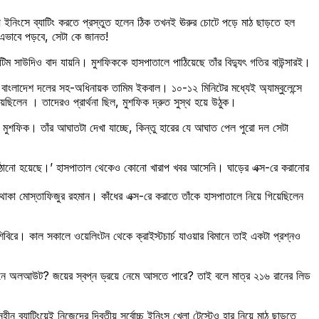
় ইনিংসে ব্যাটিং করতে প্রস্তুত হলেন ঠিক তখনই ঊরুর চোটে পড়ে মাঠ ছাড়তে হল
 এভাবে পড়বে, সেটা কে জানত!
টিম সাউদিও বাদ যায়নি। মুশফিককে হাসপাতালে পাঠিয়েছে তাঁর বিদ্যুৎ গতির বাউন্সারই।
 বাংলাদেশ দলের সহ-অধিনায়ক তামিম ইকবাল। ১০-১২ মিনিটের মধ্যেই অ্যাম্বুলেন্সে
ছিলেন । তাদেরও প্রার্থনা ছিল, মুশফিক দ্রুত সুস্থ হয়ে উঠুক।
ুশফিক। তাঁর আঘাতটা দেখা যাচ্ছে, কিন্তু হারের যে আঘাত পেল পুরো দল সেটা
 পাঠানো হয়েছে।’ হাসপাতাল থেকেও কোনো খারাপ খবর আসেনি। ঘাড়ের এক্স-রে করানোর
থাকা মোস্তাফিজুর রহমান। কাঁধের এক্স-রে করাতে তাঁকে হাসপাতালে নিয়ে গিয়েছিলেন
বিরে। কাল সকালে ওয়েলিংটন থেকে ক্রাইস্টচার্চ যাওয়ার বিমানে তাই একটা প্রশ্নও
রানে অলআউট? জয়ের স্বপ্ন ড্রয়ে নেমে আসতে পারে? তাই বলে মাত্র ২১৬ রানের লিড
ীন ব্যাটিংয়েই নিজেদের দ্বিতীয় সর্বোচ্চ ইনিংস খেলা টেস্টেও হার নিয়ে মাঠ ছাড়তে