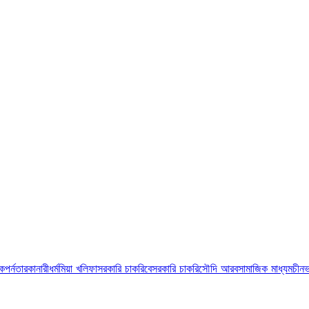
ুক
পর্নতারকা
নারী
ধর্ম
মিয়া খলিফা
সরকারি চাকরি
বেসরকারি চাকরি
সৌদি আরব
সামাজিক মাধ্যম
চীন
ভ