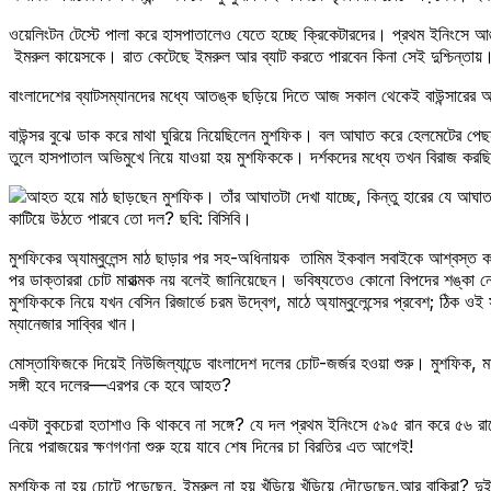
ওয়েলিংটন টেস্টে পালা করে হাসপাতালেও যেতে হচ্ছে ক্রিকেটারদের। প্রথম ইনিংসে আঙ
ইমরুল কায়েসকে। রাত কেটেছে ইমরুল আর ব্যাট করতে পারবেন কিনা সেই দুশ্চিন্তায়।
বাংলাদেশের ব্যাটসম্যানদের মধ্যে আতঙ্ক ছড়িয়ে দিতে আজ সকাল থেকেই বাউন্সারের অস্
বাউন্সর বুঝে ডাক করে মাথা ঘুরিয়ে নিয়েছিলেন মুশফিক। বল আঘাত করে হেলমেটের পেছ
তুলে হাসপাতাল অভিমুখে নিয়ে যাওয়া হয় মুশফিককে। দর্শকদের মধ্যে তখন বিরাজ করছ
কাটিয়ে উঠতে পারবে তো দল? ছবি: বিসিবি।
মুশফিকের অ্যাম্বুলেন্স মাঠ ছাড়ার পর সহ-অধিনায়ক তামিম ইকবাল সবাইকে আশ্বস্ত 
পর ডাক্তাররা চোট মারাত্মক নয় বলেই জানিয়েছেন। ভবিষ্যতেও কোনো বিপদের শঙ্কা 
মুশফিককে নিয়ে যখন বেসিন রিজার্ভে চরম উদ্বেগ, মাঠে অ্যাম্বুলেন্সের প্রবেশ; ঠিক
ম্যানেজার সাব্বির খান।
মোস্তাফিজকে দিয়েই নিউজিল্যান্ডে বাংলাদেশ দলের চোট-জর্জর হওয়া শুরু। মুশফিক, ম
সঙ্গী হবে দলের—এরপর কে হবে আহত?
একটা বুকচেরা হতাশাও কি থাকবে না সঙ্গে? যে দল প্রথম ইনিংসে ৫৯৫ রান করে ৫৬ রা
নিয়ে পরাজয়ের ক্ষণগণনা শুরু হয়ে যাবে শেষ দিনের চা বিরতির এত আগেই!
মুশফিক না হয় চোটে পড়েছেন, ইমরুল না হয় খুঁড়িয়ে খুঁড়িয়ে দৌড়েছেন,আর বাকিরা? দুই