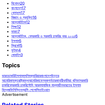
বিনোদন
20
বাংলাদেশ
17
খেলাধুলা
17
বিজ্ঞান ও প্রযুক্তি
16
আন্তর্জাতিক
12
শিক্ষা
12
ভারত
7
আন্তর্জাতিক, বেসরকারি ও সরকারি চাকরির খবর ২০২৫
6
ইসলাম
5
ক্রিকেট
5
ফুটবল
4
মোবাইল
3
Topics
ভারত
চাকরি
ইসলাম
মুসলিম
ক্যারিয়ার
বাংলাদেশ
উত্তর
আমেরিকা
যুক্তরাষ্ট্র
যুদ্ধ
আমেরিকা
ফেসবুক
পর্নতারকা
নারী
ধর্ম
মিয়া খলিফা
সরকারি
চাকরি
বেসরকারি চাকরি
সৌদি আরব
সামাজিক মাধ্যম
চীন
ভারতের ইসলাম
বিদ্বেষ
ফিলিস্তিন
ন্যান্সি পেলোসি
তাইওয়ান
Advertisement
Related Stories