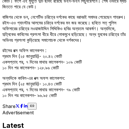
কোটি। ফলে এই মুহূর্তে দুটি ছবিই রয়েছে উইন-উইন সিচ্যুয়েশনে। শেষ ওভারে ম্যাচ
জিততে পারে যে কেউ।
বাজিগর থেকে ডন, নেগেটিভ চরিত্রে দর্শকের কাছে বরাবরই সমাদর পেয়েছেন শাহরুখ।
রইস-এও গ্যাংস্টার আলমের চরিত্র দর্শকের মন জয় করেছে। ছবিতে সত্ পুলিস
অফিসারের চরিত্রে নওয়াজউদ্দিন সিদ্দিকিও ছবির অন্যতম আকর্ষণ। অন্যদিকে,
হৃত্বিকের কাবিলের প্রশংসা ধীরে ধীরে লোকমুখে ছড়িয়েছে। অন্ধ যুবকের চরিত্রে তাঁর
অভিনয় প্রশংসা কুড়িয়েছে সমালোচক থেকে দর্শকদের।
রইসের বক্স অফিস কালেকশন :
প্রথম দিন (২৫ জানুয়ারি)- ২০.৪২ কোটি
একসপ্তাহ পর, ৭ দিনের মাথায় কালেকশন- ১০৯ কোটি
১০ দিন পর কালেকশন- ১২৮.৯৬ কোটি
অন্যদিকে কাবিল-এর বক্স অফস কালেকশন:
প্রথম দিন (২৫ জানুয়ারি)- ১০.৪৩ কোটি
একসপ্তাহ পর, ৭ দিনের মাথায় কালেকশন- ৭৯ কোটি
১০ দিন পর কালেকশন- ৯৬.৯৫ কোটি
Share
Advertisement
Latest