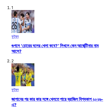
1
ফুটবল
গুগলে ‘চোরের দলের খেলা কবে?’ লিখলে কেন আর্জেন্টিনার নাম
আসে?
2
ফুটবল
জাপানের পর কার কার সঙ্গে খেলতে পারে ব্রাজিল বিশ্বকাপ ২০২৬-
এ?