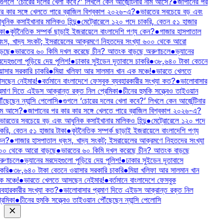
গুগলে ‘চোরের দলের খেলা কবে?’ লিখলে কেন আর্জেন্টিনার নাম আসে?
●
জাপানের পর
র কার সঙ্গে খেলতে পারে ব্রাজিল বিশ্বকাপ ২০২৬-এ?
●
ভারতের সবচেয়ে বড় এবং
ুনিক কসাইখানার মালিকও হিন্দু
●
মেট্রোরেলে ১২০ পদে চাকরি, বেতন ৫১ হাজার
কা
●
কূটনৈতিক সম্পর্ক ছাড়াই ইজরায়েলে বাংলাদেশি পণ্য কেন?
●
গাজার হাসপাতাল
বংস, খাদ্য সংকট; ইসরায়েলের আক্রমণে নিহতদের সংখ্যা ৬০০ থেকে আরো
ড়ছে
●
ভারতের ৬০ কিমি দখল করেছে চীন? আতংক বাড়ছে অরুণাচলে
●
ভ্যানের
দেহগুলো পুড়িয়ে দেয় পুলিশ!
●
ঢাকার সুইডেন দূতাবাসে চাকরি
●
৩৮,৬৪০ টাকা বেতনে
াসার সরকারি চাকরি
●
মিয়া খলিফা আর সালমান খান এক মঞ্চে!
●
ভারতে খেলতে
সছেন নেইমার!
●
বর্তমানে বাংলাদেশে ফেসবুক ব্যবহারকারীর সংখ্যা কত?
●
ভালোবাসার
রমাণ দিতে এইডস আক্রান্ত রক্ত নিল প্রেমিকা
●
চীনের হুমকি সত্ত্বেও তাইওয়ান
ৗঁছেছেন ন্যান্সি পেলোসি
●
গুগলে ‘চোরের দলের খেলা কবে?’ লিখলে কেন আর্জেন্টিনার
াম আসে?
●
জাপানের পর কার কার সঙ্গে খেলতে পারে ব্রাজিল বিশ্বকাপ ২০২৬-এ?
ভারতের সবচেয়ে বড় এবং আধুনিক কসাইখানার মালিকও হিন্দু
●
মেট্রোরেলে ১২০ পদে
করি, বেতন ৫১ হাজার টাকা
●
কূটনৈতিক সম্পর্ক ছাড়াই ইজরায়েলে বাংলাদেশি পণ্য
েন?
●
গাজার হাসপাতাল ধ্বংস, খাদ্য সংকট; ইসরায়েলের আক্রমণে নিহতদের সংখ্যা
০০ থেকে আরো বাড়ছে
●
ভারতের ৬০ কিমি দখল করেছে চীন? আতংক বাড়ছে
ুণাচলে
●
ভ্যানের মরদেহগুলো পুড়িয়ে দেয় পুলিশ!
●
ঢাকার সুইডেন দূতাবাসে
করি
●
৩৮,৬৪০ টাকা বেতনে ওয়াসার সরকারি চাকরি
●
মিয়া খলিফা আর সালমান খান
 মঞ্চে!
●
ভারতে খেলতে আসছেন নেইমার!
●
বর্তমানে বাংলাদেশে ফেসবুক
যবহারকারীর সংখ্যা কত?
●
ভালোবাসার প্রমাণ দিতে এইডস আক্রান্ত রক্ত নিল
রেমিকা
●
চীনের হুমকি সত্ত্বেও তাইওয়ান পৌঁছেছেন ন্যান্সি পেলোসি