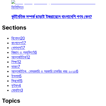
ফিলিস্তিন
কূটনৈতিক সম্পর্ক ছাড়াই ইজরায়েলে বাংলাদেশি পণ্য কেন?
Sections
বিনোদন
20
বাংলাদেশ
17
খেলাধুলা
17
বিজ্ঞান ও প্রযুক্তি
16
আন্তর্জাতিক
12
শিক্ষা
12
ভারত
7
আন্তর্জাতিক, বেসরকারি ও সরকারি চাকরির খবর ২০২৫
6
ইসলাম
5
ক্রিকেট
5
ফুটবল
4
মোবাইল
3
Topics