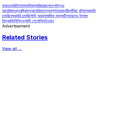
ভারত
চাকরি
ইসলাম
মুসলিম
ক্যারিয়ার
বাংলাদেশ
উত্তর
আমেরিকা
যুক্তরাষ্ট্র
যুদ্ধ
আমেরিকা
ফেসবুক
পর্নতারকা
নারী
ধর্ম
মিয়া খলিফা
সরকারি
চাকরি
বেসরকারি চাকরি
সৌদি আরব
সামাজিক মাধ্যম
চীন
ভারতের ইসলাম
বিদ্বেষ
ফিলিস্তিন
ন্যান্সি পেলোসি
তাইওয়ান
Advertisement
Related Stories
View all →
বাংলাদেশ
প্রথম শ্রেণীর পাঠ্যবইয়ে যুক্ত হচ্ছে প্রোগ্রামিং : মোস্তাফা জব্বার
যে কোনো দেশের ভবিষ্যৎ দেশটির শিশুরা। তারাই প্রযুক্তির মাধ্যমে দেশকে এগিয়ে
নিয়ে যাবে। তাই শিগগিরই শিশুদের প্রোগ্রামিং শেখাতে প্রথম শ্রেণীর পাঠ্যবইয়ে…
March 23, 2018
বাংলাদেশ