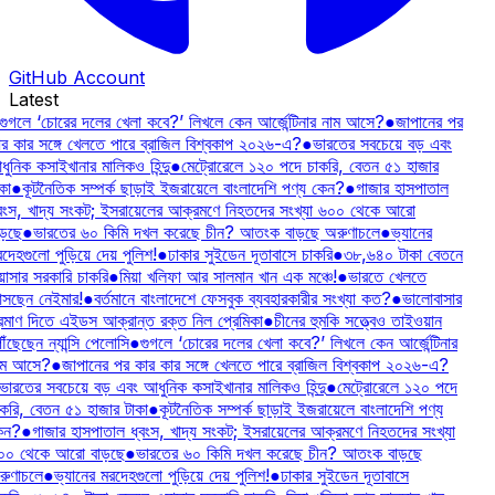
GitHub Account
Latest
গুগলে ‘চোরের দলের খেলা কবে?’ লিখলে কেন আর্জেন্টিনার নাম আসে?
●
জাপানের পর
র কার সঙ্গে খেলতে পারে ব্রাজিল বিশ্বকাপ ২০২৬-এ?
●
ভারতের সবচেয়ে বড় এবং
ুনিক কসাইখানার মালিকও হিন্দু
●
মেট্রোরেলে ১২০ পদে চাকরি, বেতন ৫১ হাজার
কা
●
কূটনৈতিক সম্পর্ক ছাড়াই ইজরায়েলে বাংলাদেশি পণ্য কেন?
●
গাজার হাসপাতাল
বংস, খাদ্য সংকট; ইসরায়েলের আক্রমণে নিহতদের সংখ্যা ৬০০ থেকে আরো
ড়ছে
●
ভারতের ৬০ কিমি দখল করেছে চীন? আতংক বাড়ছে অরুণাচলে
●
ভ্যানের
দেহগুলো পুড়িয়ে দেয় পুলিশ!
●
ঢাকার সুইডেন দূতাবাসে চাকরি
●
৩৮,৬৪০ টাকা বেতনে
াসার সরকারি চাকরি
●
মিয়া খলিফা আর সালমান খান এক মঞ্চে!
●
ভারতে খেলতে
সছেন নেইমার!
●
বর্তমানে বাংলাদেশে ফেসবুক ব্যবহারকারীর সংখ্যা কত?
●
ভালোবাসার
রমাণ দিতে এইডস আক্রান্ত রক্ত নিল প্রেমিকা
●
চীনের হুমকি সত্ত্বেও তাইওয়ান
ৗঁছেছেন ন্যান্সি পেলোসি
●
গুগলে ‘চোরের দলের খেলা কবে?’ লিখলে কেন আর্জেন্টিনার
াম আসে?
●
জাপানের পর কার কার সঙ্গে খেলতে পারে ব্রাজিল বিশ্বকাপ ২০২৬-এ?
ভারতের সবচেয়ে বড় এবং আধুনিক কসাইখানার মালিকও হিন্দু
●
মেট্রোরেলে ১২০ পদে
করি, বেতন ৫১ হাজার টাকা
●
কূটনৈতিক সম্পর্ক ছাড়াই ইজরায়েলে বাংলাদেশি পণ্য
েন?
●
গাজার হাসপাতাল ধ্বংস, খাদ্য সংকট; ইসরায়েলের আক্রমণে নিহতদের সংখ্যা
০০ থেকে আরো বাড়ছে
●
ভারতের ৬০ কিমি দখল করেছে চীন? আতংক বাড়ছে
ুণাচলে
●
ভ্যানের মরদেহগুলো পুড়িয়ে দেয় পুলিশ!
●
ঢাকার সুইডেন দূতাবাসে