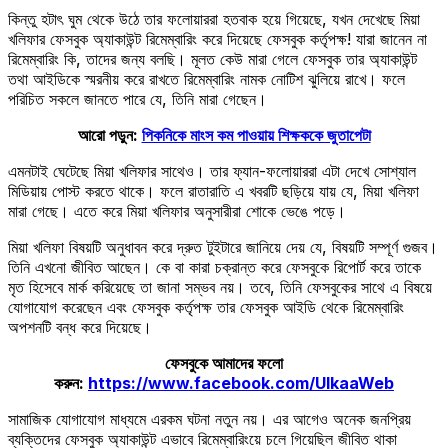
কিন্তু হটাৎ ঘুম থেকে উঠে তার ফলোয়াররা হতবাক হয়ে গিয়েছে, যখন দেখেছে মিয়া
খলিফার ফেসবুক অ্যাকাউন্ট রিমেম্বারিং করে দিয়েছে ফেসবুক কর্তৃপক্ষ! যারা জানেন না
রিমেম্বারিং কি, তাদের জন্য বলছি। মূলত কেউ মারা গেলে ফেসবুক তার অ্যাকাউন্ট
তথা আইডিকে স্মরনীয় করে রাখতে রিমেম্বারিং নামক নোটিশ ঝুলিয়ে রাখে। ফলে
পরিচিত সকলে জানতে পারে যে, তিনি মারা গেছেন।
আরো পড়ুন:
পিকনিকে মাংস কম পাওয়ায় শিক্ষককে জুতাপেটা
এমনটাই ঘেটেছে মিয়া খলিফার সাথেও। তার ফ্যান-ফলোয়াররা এটা দেখে সোশ্যাল
মিডিয়ায় পোস্ট করতে থাকে। ফলে রাতারাতি এ খবরটি ছড়িয়ে যায় যে, মিয়া খলিফা
মারা গেছে। এতে করে মিয়া খলিফার অনুসারীরা শোকে ভেঙে পড়ে।
মিয়া খলিফা বিষয়টি অনুধাবন করে দ্রুত টুইটারে জানিয়ে দেয় যে, বিষয়টি সম্পূর্ণ গুজব।
তিনি এখনো জীবিত আছেন। কে বা কারা চক্রান্ত করে ফেসবুকে রিপোর্ট করে তাকে
মৃত হিসেবে মার্ক করিয়েছে তা জানা সম্ভব নয়। তবে, তিনি ফেসবুকের সাথে এ বিষয়ে
যোগাযোগ করেছেন এবং ফেসবুক কর্তৃপক্ষ তার ফেসবুক আইডি থেকে রিমেম্বারিং
অপশনটি বন্ধ করে দিয়েছে।
ফেসবুকে আমাদের ফলো
করুন:
https://www.facebook.com/UlkaaWeb
সামাজিক যোগাযোগ মাধ্যমে এরকম ঘটনা নতুন নয়। এর আগেও অনেক জনপ্রিয়
ব্যক্তিদের ফেসবুক অ্যাকাউন্ট এভাবে রিমেম্বারিংয়ে চলে গিয়েছিল জীবিত থাকা