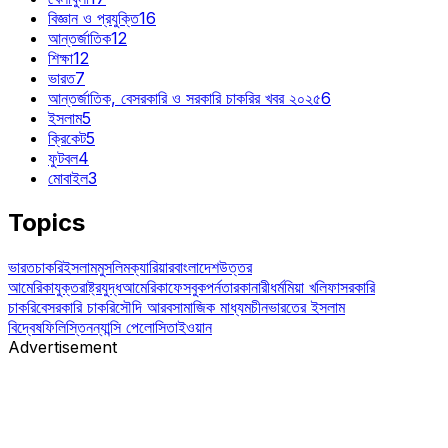
বিজ্ঞান ও প্রযুক্তি
16
আন্তর্জাতিক
12
শিক্ষা
12
ভারত
7
আন্তর্জাতিক, বেসরকারি ও সরকারি চাকরির খবর ২০২৫
6
ইসলাম
5
ক্রিকেট
5
ফুটবল
4
মোবাইল
3
Topics
ভারত
চাকরি
ইসলাম
মুসলিম
ক্যারিয়ার
বাংলাদেশ
উত্তর
আমেরিকা
যুক্তরাষ্ট্র
যুদ্ধ
আমেরিকা
ফেসবুক
পর্নতারকা
নারী
ধর্ম
মিয়া খলিফা
সরকারি
চাকরি
বেসরকারি চাকরি
সৌদি আরব
সামাজিক মাধ্যম
চীন
ভারতের ইসলাম
বিদ্বেষ
ফিলিস্তিন
ন্যান্সি পেলোসি
তাইওয়ান
Advertisement