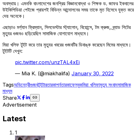
অবস্থায়। এমনকি বাংলাদেশের জনপ্রিয় বিজ্ঞানবোদ্ধা ও শিক্ষক ড. জাফর ইকবালের
উইকিপিডিয়া পেইজে প্রায়শই বিভিন্ন আন্দোলনের সময় তাকে মৃত হিসেবে যুক্ত করে
দেয় অনেকে।
এছাড়াও মর্গ্যান ফ্রিম্যান, সিলভেস্টার স্ট্যালোন, বিয়োন্সে, টম ক্রুজ, ব্র্যাড পিটের
মৃত্যুর গুজবও ছড়িয়েছিল সামাজিক যোগাযোগ মাধ্যমে।
মিয়া খলিফ টুইট করে তার মৃত্যুর খবরের গুজবটির ডিবাঙ্ক করেছেন মিমের মাধ্যমে।
টুইটটি দেখুন:
pic.twitter.com/unzTAL4xEi
— Mia K. (@miakhalifa)
January 30, 2022
Tags
অভিনেত্রী
গুজব
টুইটার
তারকা
পর্নতারকা
ফেসবুক
মিয়া খলিফা
মৃত্যু সংবাদ
সামাজিক
মাধ্যম
Share
Advertisement
Latest
1