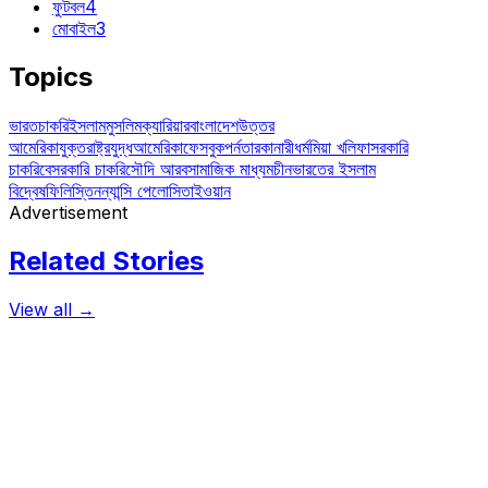
ফুটবল
4
মোবাইল
3
Topics
ভারত
চাকরি
ইসলাম
মুসলিম
ক্যারিয়ার
বাংলাদেশ
উত্তর
আমেরিকা
যুক্তরাষ্ট্র
যুদ্ধ
আমেরিকা
ফেসবুক
পর্নতারকা
নারী
ধর্ম
মিয়া খলিফা
সরকারি
চাকরি
বেসরকারি চাকরি
সৌদি আরব
সামাজিক মাধ্যম
চীন
ভারতের ইসলাম
বিদ্বেষ
ফিলিস্তিন
ন্যান্সি পেলোসি
তাইওয়ান
Advertisement
Related Stories
View all →
বিনোদন
বাহুবলি ২ এর আয় ১৫০০ কোটি ছাড়াল!
: প্রত্যাশা মতোই ১৫০০ কোটি টাকার সীমা ছাড়িয়ে গেল বাহুবলী ২-এর বক্স অফিস
কালেকশন। ভারতীয় সিনেমার ইতিহাসে সব রেকর্ড ভেঙে নয়া মাইলস্টোন গড়ল এই