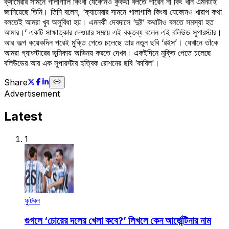
ক্যামেরার সামনে গালাগালি কিংবা যেকোনও কুকথা বলতে পারেন না কিং খান এমনটাই
জানিয়েছে তিনি। তিনি বলেন, ‘ক্যামেরার সামনে গালাগালি কিংবা যেকোনও খারাপ কথা
বলতেই আমরা খুব অসুবিধা হয়। এমনকী দেবদাসে ‘দুষ্ট’ কথাটাও বলতে সমস্যা হত
আমার।‘ একটি সাক্ষাত্কার দেওয়ার সময়ে এই বক্তব্য বলেন এই বলিউড সুপারস্টার।
আর অল্প কয়েকদিন পরেই মুক্তি পেতে চলেছে তার নতুন ছবি ‘রইস’। যেখানে তাঁকে
আমরা গ্যাংস্টারের ভূমিকায় অভিনয় করতে দেখব। একইদিনে মুক্তি পেতে চলেছে
বলিউডের আর এক সুপারস্টার হৃত্বিক রোশনের ছবি ‘কাবিল’।
Share
Advertisement
Latest
1
ফুটবল
গুগলে ‘চোরের দলের খেলা কবে?’ লিখলে কেন আর্জেন্টিনার নাম