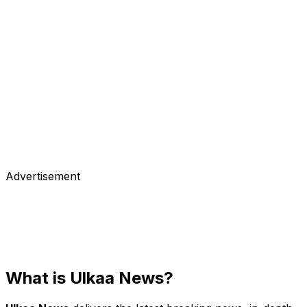
May 16, 2017
বিনোদন
এবার বাহুবলী থ্রি আসছে!
বিশ্বব্যাপি আয়ের অঙ্ক হাজার কোটি রুপি ছাড়িয়ে যাওয়ায় এবার ‘বাহুবলী’ সিরিজের
আরও একটি সিকুয়েল তৈরির পরিকল্পনা করছেন এর নির্মাতারা। কিছুদিন আগে মুক্তি
পেয়েই…
May 15, 2017
Advertisement
What is Ulkaa News?