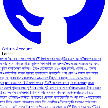
GitHub Account
Latest
গুগলে ‘চোরের দলের খেলা কবে?’ লিখলে কেন আর্জেন্টিনার নাম আসে?
●
জাপানের পর
র কার সঙ্গে খেলতে পারে ব্রাজিল বিশ্বকাপ ২০২৬-এ?
●
ভারতের সবচেয়ে বড় এবং
ুনিক কসাইখানার মালিকও হিন্দু
●
মেট্রোরেলে ১২০ পদে চাকরি, বেতন ৫১ হাজার
কা
●
কূটনৈতিক সম্পর্ক ছাড়াই ইজরায়েলে বাংলাদেশি পণ্য কেন?
●
গাজার হাসপাতাল
বংস, খাদ্য সংকট; ইসরায়েলের আক্রমণে নিহতদের সংখ্যা ৬০০ থেকে আরো
ড়ছে
●
ভারতের ৬০ কিমি দখল করেছে চীন? আতংক বাড়ছে অরুণাচলে
●
ভ্যানের
দেহগুলো পুড়িয়ে দেয় পুলিশ!
●
ঢাকার সুইডেন দূতাবাসে চাকরি
●
৩৮,৬৪০ টাকা বেতনে
াসার সরকারি চাকরি
●
মিয়া খলিফা আর সালমান খান এক মঞ্চে!
●
ভারতে খেলতে
সছেন নেইমার!
●
বর্তমানে বাংলাদেশে ফেসবুক ব্যবহারকারীর সংখ্যা কত?
●
ভালোবাসার
রমাণ দিতে এইডস আক্রান্ত রক্ত নিল প্রেমিকা
●
চীনের হুমকি সত্ত্বেও তাইওয়ান
ৗঁছেছেন ন্যান্সি পেলোসি
●
গুগলে ‘চোরের দলের খেলা কবে?’ লিখলে কেন আর্জেন্টিনার