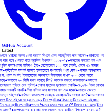
GitHub Account
Latest
গুগলে ‘চোরের দলের খেলা কবে?’ লিখলে কেন আর্জেন্টিনার নাম আসে?
●
জাপানের পর
র কার সঙ্গে খেলতে পারে ব্রাজিল বিশ্বকাপ ২০২৬-এ?
●
ভারতের সবচেয়ে বড় এবং
ুনিক কসাইখানার মালিকও হিন্দু
●
মেট্রোরেলে ১২০ পদে চাকরি, বেতন ৫১ হাজার
কা
●
কূটনৈতিক সম্পর্ক ছাড়াই ইজরায়েলে বাংলাদেশি পণ্য কেন?
●
গাজার হাসপাতাল
বংস, খাদ্য সংকট; ইসরায়েলের আক্রমণে নিহতদের সংখ্যা ৬০০ থেকে আরো
ড়ছে
●
ভারতের ৬০ কিমি দখল করেছে চীন? আতংক বাড়ছে অরুণাচলে
●
ভ্যানের
দেহগুলো পুড়িয়ে দেয় পুলিশ!
●
ঢাকার সুইডেন দূতাবাসে চাকরি
●
৩৮,৬৪০ টাকা বেতনে
াসার সরকারি চাকরি
●
মিয়া খলিফা আর সালমান খান এক মঞ্চে!
●
ভারতে খেলতে
সছেন নেইমার!
●
বর্তমানে বাংলাদেশে ফেসবুক ব্যবহারকারীর সংখ্যা কত?
●
ভালোবাসার
রমাণ দিতে এইডস আক্রান্ত রক্ত নিল প্রেমিকা
●
চীনের হুমকি সত্ত্বেও তাইওয়ান
ৗঁছেছেন ন্যান্সি পেলোসি
●
গুগলে ‘চোরের দলের খেলা কবে?’ লিখলে কেন আর্জেন্টিনার
াম আসে?
●
জাপানের পর কার কার সঙ্গে খেলতে পারে ব্রাজিল বিশ্বকাপ ২০২৬-এ?