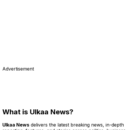
March 18, 2018
বাংলাদেশ
আল্লাহ আমাকে বাঁচিয়েছেন : জাফর ইকবাল
দীর্ঘ ১১ দিন ঢাকার সম্মিলিত সামরিক হাসপাতালে চিকিৎসা শেষে বুধবার দুপুরে শাহজালাল
বিজ্ঞান ও প্রযুক্তি বিশ্ববিদ্যালয়ে ফিরেছেন জনপ্রিয় লেখক ও অধ্যাপক ড. মুহম্মদ…
March 15, 2018
Advertisement
What is Ulkaa News?
Ulkaa News
delivers the latest breaking news, in-depth