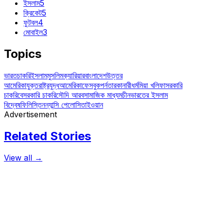
ইসলাম
5
ক্রিকেট
5
ফুটবল
4
মোবাইল
3
Topics
ভারত
চাকরি
ইসলাম
মুসলিম
ক্যারিয়ার
বাংলাদেশ
উত্তর
আমেরিকা
যুক্তরাষ্ট্র
যুদ্ধ
আমেরিকা
ফেসবুক
পর্নতারকা
নারী
ধর্ম
মিয়া খলিফা
সরকারি
চাকরি
বেসরকারি চাকরি
সৌদি আরব
সামাজিক মাধ্যম
চীন
ভারতের ইসলাম
বিদ্বেষ
ফিলিস্তিন
ন্যান্সি পেলোসি
তাইওয়ান
Advertisement
Related Stories
View all →
বাংলাদেশ
এইচএসসি পরীক্ষার নতুন নিয়ম প্রকাশিত