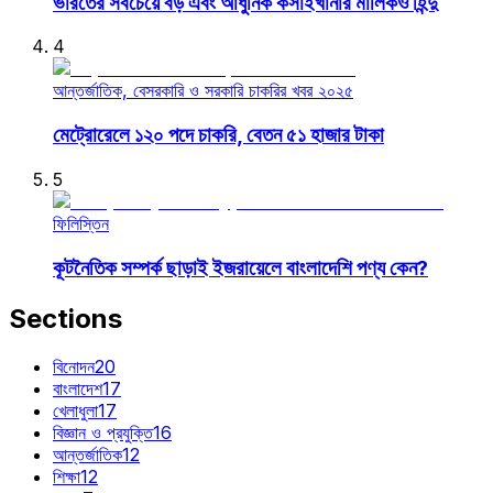
ভারতের সবচেয়ে বড় এবং আধুনিক কসাইখানার মালিকও হিন্দু
4
আন্তর্জাতিক, বেসরকারি ও সরকারি চাকরির খবর ২০২৫
মেট্রোরেলে ১২০ পদে চাকরি, বেতন ৫১ হাজার টাকা
5
ফিলিস্তিন
কূটনৈতিক সম্পর্ক ছাড়াই ইজরায়েলে বাংলাদেশি পণ্য কেন?
Sections
বিনোদন
20
বাংলাদেশ
17
খেলাধুলা
17
বিজ্ঞান ও প্রযুক্তি
16
আন্তর্জাতিক
12
শিক্ষা
12