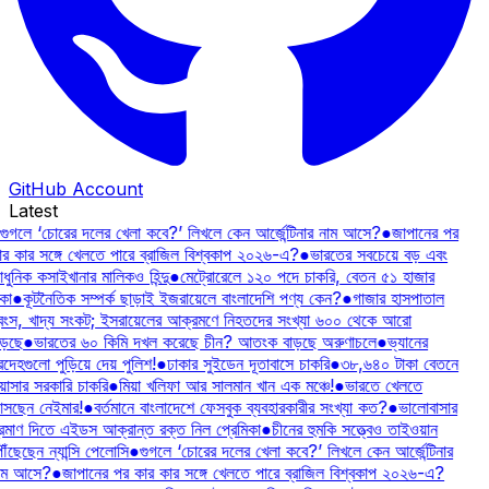
GitHub Account
Latest
গুগলে ‘চোরের দলের খেলা কবে?’ লিখলে কেন আর্জেন্টিনার নাম আসে?
●
জাপানের পর
ার কার সঙ্গে খেলতে পারে ব্রাজিল বিশ্বকাপ ২০২৬-এ?
●
ভারতের সবচেয়ে বড় এবং
ুনিক কসাইখানার মালিকও হিন্দু
●
মেট্রোরেলে ১২০ পদে চাকরি, বেতন ৫১ হাজার
কা
●
কূটনৈতিক সম্পর্ক ছাড়াই ইজরায়েলে বাংলাদেশি পণ্য কেন?
●
গাজার হাসপাতাল
্বংস, খাদ্য সংকট; ইসরায়েলের আক্রমণে নিহতদের সংখ্যা ৬০০ থেকে আরো
ড়ছে
●
ভারতের ৬০ কিমি দখল করেছে চীন? আতংক বাড়ছে অরুণাচলে
●
ভ্যানের
রদেহগুলো পুড়িয়ে দেয় পুলিশ!
●
ঢাকার সুইডেন দূতাবাসে চাকরি
●
৩৮,৬৪০ টাকা বেতনে
য়াসার সরকারি চাকরি
●
মিয়া খলিফা আর সালমান খান এক মঞ্চে!
●
ভারতে খেলতে
সছেন নেইমার!
●
বর্তমানে বাংলাদেশে ফেসবুক ব্যবহারকারীর সংখ্যা কত?
●
ভালোবাসার
্রমাণ দিতে এইডস আক্রান্ত রক্ত নিল প্রেমিকা
●
চীনের হুমকি সত্ত্বেও তাইওয়ান
ৗঁছেছেন ন্যান্সি পেলোসি
●
গুগলে ‘চোরের দলের খেলা কবে?’ লিখলে কেন আর্জেন্টিনার
াম আসে?
●
জাপানের পর কার কার সঙ্গে খেলতে পারে ব্রাজিল বিশ্বকাপ ২০২৬-এ?