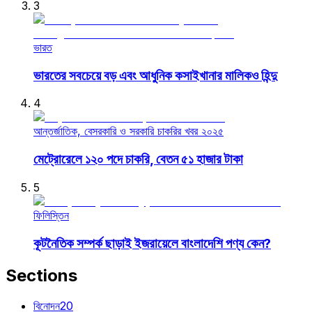
3
ভারত
ভারতের সবচেয়ে বড় এবং আধুনিক কসাইখানার মালিকও হিন্দু
4
আন্তর্জাতিক, বেসরকারি ও সরকারি চাকরির খবর ২০২৫
মেট্রোরেলে ১২০ পদে চাকরি, বেতন ৫১ হাজার টাকা
5
ফিলিস্তিন
কূটনৈতিক সম্পর্ক ছাড়াই ইজরায়েলে বাংলাদেশি পণ্য কেন?
Sections
বিনোদন
20