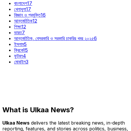
বাংলাদেশ
17
খেলাধুলা
17
বিজ্ঞান ও প্রযুক্তি
16
আন্তর্জাতিক
12
শিক্ষা
12
ভারত
7
আন্তর্জাতিক, বেসরকারি ও সরকারি চাকরির খবর ২০২৫
6
ইসলাম
5
ক্রিকেট
5
ফুটবল
4
মোবাইল
3
What is Ulkaa News?
Ulkaa News
delivers the latest breaking news, in-depth
reporting, features, and stories across politics, business,