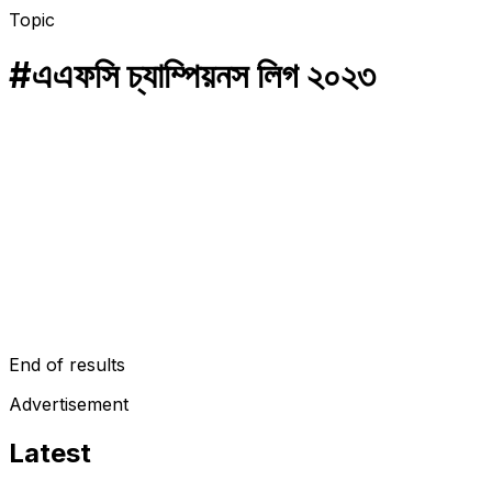
Topic
#
এএফসি চ্যাম্পিয়নস লিগ ২০২৩
ফুটবল
ভারতে খেলতে আসছেন নেইমার!
ফুটবলের রাজপুত্র নেইমার এবার আসবেন ভারতে! এএফসি চ্যাম্পিয়নস লিগের ম্যাচ
খেলতে ভারতে আসবে নেইমারের দল আল হিলাল। আজ এএফসি চ্যাম্পিয়নস লিগের
ড্র অনুষ্ঠিত হয়েছে,…
August 24, 2023
End of results
Advertisement
Latest