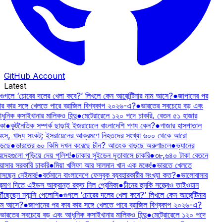
GitHub Account
Latest
গুগলে ‘চোরের দলের খেলা কবে?’ লিখলে কেন আর্জেন্টিনার নাম আসে?
●
জাপানের পর
ার কার সঙ্গে খেলতে পারে ব্রাজিল বিশ্বকাপ ২০২৬-এ?
●
ভারতের সবচেয়ে বড় এবং
ুনিক কসাইখানার মালিকও হিন্দু
●
মেট্রোরেলে ১২০ পদে চাকরি, বেতন ৫১ হাজার
কা
●
কূটনৈতিক সম্পর্ক ছাড়াই ইজরায়েলে বাংলাদেশি পণ্য কেন?
●
গাজার হাসপাতাল
্বংস, খাদ্য সংকট; ইসরায়েলের আক্রমণে নিহতদের সংখ্যা ৬০০ থেকে আরো
ড়ছে
●
ভারতের ৬০ কিমি দখল করেছে চীন? আতংক বাড়ছে অরুণাচলে
●
ভ্যানের
রদেহগুলো পুড়িয়ে দেয় পুলিশ!
●
ঢাকার সুইডেন দূতাবাসে চাকরি
●
৩৮,৬৪০ টাকা বেতনে
য়াসার সরকারি চাকরি
●
মিয়া খলিফা আর সালমান খান এক মঞ্চে!
●
ভারতে খেলতে
সছেন নেইমার!
●
বর্তমানে বাংলাদেশে ফেসবুক ব্যবহারকারীর সংখ্যা কত?
●
ভালোবাসার
্রমাণ দিতে এইডস আক্রান্ত রক্ত নিল প্রেমিকা
●
চীনের হুমকি সত্ত্বেও তাইওয়ান
ৗঁছেছেন ন্যান্সি পেলোসি
●
গুগলে ‘চোরের দলের খেলা কবে?’ লিখলে কেন আর্জেন্টিনার
াম আসে?
●
জাপানের পর কার কার সঙ্গে খেলতে পারে ব্রাজিল বিশ্বকাপ ২০২৬-এ?
ভারতের সবচেয়ে বড় এবং আধুনিক কসাইখানার মালিকও হিন্দু
●
মেট্রোরেলে ১২০ পদে