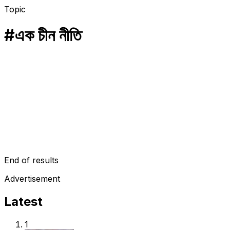
Topic
#
এক চীন নীতি
চীন
চীনের হুমকি সত্ত্বেও তাইওয়ান পৌঁছেছেন ন্যান্সি পেলোসি
ন্যান্সি পেলোসি বর্তমানে সবচেয়ে আলোচিত নাম। কারণটাও গুরুতর! তীব্র উত্তেজনার
মধ্যে চীনের বদলা নেয়ার হুঁশিয়ারিকে উপেক্ষা করে তাইওয়ানে পৌঁছেছেন যুক্তরাষ্ট্রের…
August 2, 2022
End of results
Advertisement
Latest
1