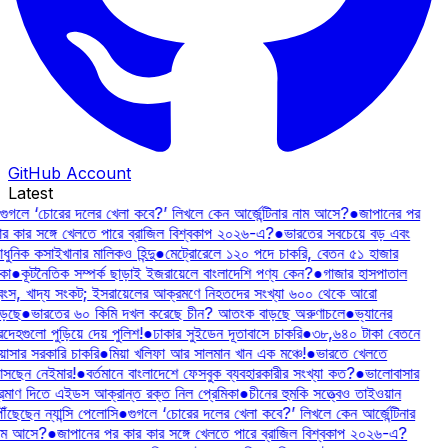
GitHub Account
Latest
গুগলে ‘চোরের দলের খেলা কবে?’ লিখলে কেন আর্জেন্টিনার নাম আসে?
●
জাপানের পর
ার কার সঙ্গে খেলতে পারে ব্রাজিল বিশ্বকাপ ২০২৬-এ?
●
ভারতের সবচেয়ে বড় এবং
ুনিক কসাইখানার মালিকও হিন্দু
●
মেট্রোরেলে ১২০ পদে চাকরি, বেতন ৫১ হাজার
কা
●
কূটনৈতিক সম্পর্ক ছাড়াই ইজরায়েলে বাংলাদেশি পণ্য কেন?
●
গাজার হাসপাতাল
্বংস, খাদ্য সংকট; ইসরায়েলের আক্রমণে নিহতদের সংখ্যা ৬০০ থেকে আরো
ড়ছে
●
ভারতের ৬০ কিমি দখল করেছে চীন? আতংক বাড়ছে অরুণাচলে
●
ভ্যানের
রদেহগুলো পুড়িয়ে দেয় পুলিশ!
●
ঢাকার সুইডেন দূতাবাসে চাকরি
●
৩৮,৬৪০ টাকা বেতনে
য়াসার সরকারি চাকরি
●
মিয়া খলিফা আর সালমান খান এক মঞ্চে!
●
ভারতে খেলতে
সছেন নেইমার!
●
বর্তমানে বাংলাদেশে ফেসবুক ব্যবহারকারীর সংখ্যা কত?
●
ভালোবাসার
্রমাণ দিতে এইডস আক্রান্ত রক্ত নিল প্রেমিকা
●
চীনের হুমকি সত্ত্বেও তাইওয়ান
ৗঁছেছেন ন্যান্সি পেলোসি
●
গুগলে ‘চোরের দলের খেলা কবে?’ লিখলে কেন আর্জেন্টিনার
াম আসে?
●
জাপানের পর কার কার সঙ্গে খেলতে পারে ব্রাজিল বিশ্বকাপ ২০২৬-এ?