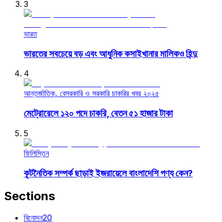
3
ভারত
ভারতের সবচেয়ে বড় এবং আধুনিক কসাইখানার মালিকও হিন্দু
4
আন্তর্জাতিক, বেসরকারি ও সরকারি চাকরির খবর ২০২৫
মেট্রোরেলে ১২০ পদে চাকরি, বেতন ৫১ হাজার টাকা
5
ফিলিস্তিন
কূটনৈতিক সম্পর্ক ছাড়াই ইজরায়েলে বাংলাদেশি পণ্য কেন?
Sections
বিনোদন
20