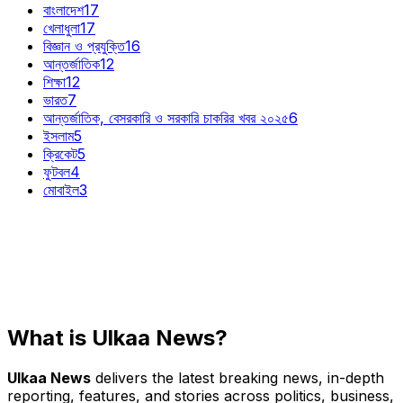
বাংলাদেশ
17
খেলাধুলা
17
বিজ্ঞান ও প্রযুক্তি
16
আন্তর্জাতিক
12
শিক্ষা
12
ভারত
7
আন্তর্জাতিক, বেসরকারি ও সরকারি চাকরির খবর ২০২৫
6
ইসলাম
5
ক্রিকেট
5
ফুটবল
4
মোবাইল
3
What is Ulkaa News?
Ulkaa News
delivers the latest breaking news, in-depth
reporting, features, and stories across politics, business,