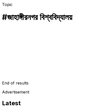
Topic
#
জাহাঙ্গীরনগর বিশ্ববিদ্যালয়
শিক্ষা বিষয়ক আপডেট
শিক্ষা প্রতিষ্ঠানের ছুটি আবারো বাড়ল
কোভিড-১৯ এর মহামারী পরিস্থিতিতে শিক্ষা প্রতিষ্ঠানের ছুটি আরো ২ সপ্তাহ বাড়ানোর
সিদ্ধান্ত নিয়েছে সরকার। এ বিষয়ে আজ ২রা ফেব্রুয়ারি (বুধবার) প্রেস ব্রিফিং
করেন…
February 2, 2022
End of results
Advertisement
Latest