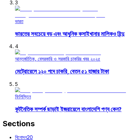
3
ভারত
ভারতের সবচেয়ে বড় এবং আধুনিক কসাইখানার মালিকও হিন্দু
4
আন্তর্জাতিক, বেসরকারি ও সরকারি চাকরির খবর ২০২৫
মেট্রোরেলে ১২০ পদে চাকরি, বেতন ৫১ হাজার টাকা
5
ফিলিস্তিন
কূটনৈতিক সম্পর্ক ছাড়াই ইজরায়েলে বাংলাদেশি পণ্য কেন?
Sections
বিনোদন
20