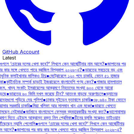
GitHub Account
Latest
গুগলে ‘চোরের দলের খেলা কবে?’ লিখলে কেন আর্জেন্টিনার নাম আসে?
●
জাপানের পর
ার কার সঙ্গে খেলতে পারে ব্রাজিল বিশ্বকাপ ২০২৬-এ?
●
ভারতের সবচেয়ে বড় এবং
ুনিক কসাইখানার মালিকও হিন্দু
●
মেট্রোরেলে ১২০ পদে চাকরি, বেতন ৫১ হাজার
কা
●
কূটনৈতিক সম্পর্ক ছাড়াই ইজরায়েলে বাংলাদেশি পণ্য কেন?
●
গাজার হাসপাতাল
্বংস, খাদ্য সংকট; ইসরায়েলের আক্রমণে নিহতদের সংখ্যা ৬০০ থেকে আরো
ড়ছে
●
ভারতের ৬০ কিমি দখল করেছে চীন? আতংক বাড়ছে অরুণাচলে
●
ভ্যানের
রদেহগুলো পুড়িয়ে দেয় পুলিশ!
●
ঢাকার সুইডেন দূতাবাসে চাকরি
●
৩৮,৬৪০ টাকা বেতনে
য়াসার সরকারি চাকরি
●
মিয়া খলিফা আর সালমান খান এক মঞ্চে!
●
ভারতে খেলতে
সছেন নেইমার!
●
বর্তমানে বাংলাদেশে ফেসবুক ব্যবহারকারীর সংখ্যা কত?
●
ভালোবাসার
্রমাণ দিতে এইডস আক্রান্ত রক্ত নিল প্রেমিকা
●
চীনের হুমকি সত্ত্বেও তাইওয়ান
ৗঁছেছেন ন্যান্সি পেলোসি
●
গুগলে ‘চোরের দলের খেলা কবে?’ লিখলে কেন আর্জেন্টিনার
াম আসে?
●
জাপানের পর কার কার সঙ্গে খেলতে পারে ব্রাজিল বিশ্বকাপ ২০২৬-এ?