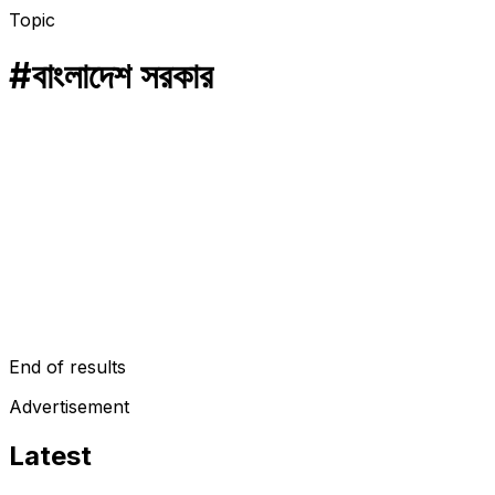
Topic
#
বাংলাদেশ সরকার
ফিলিস্তিন
কূটনৈতিক সম্পর্ক ছাড়াই ইজরায়েলে বাংলাদেশি পণ্য কেন?
কূটনৈতিক সম্পর্ক ছাড়াই ইজরায়েলে বাংলাদেশি পণ্য! বিশেষজ্ঞরা বলছেন, বিষয়টি
পরিষ্কার করা জরুরি। ১৯১৭ সালে ব্রিটিশ সরকারের দেয়া বেলফোর ঘোষণা ছিল
ইজরায়েল রাষ্ট্র…
April 16, 2025
End of results
Advertisement
Latest