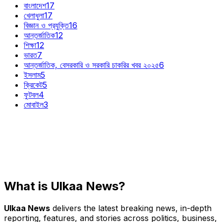
বাংলাদেশ
17
খেলাধুলা
17
বিজ্ঞান ও প্রযুক্তি
16
আন্তর্জাতিক
12
শিক্ষা
12
ভারত
7
আন্তর্জাতিক, বেসরকারি ও সরকারি চাকরির খবর ২০২৫
6
ইসলাম
5
ক্রিকেট
5
ফুটবল
4
মোবাইল
3
What is Ulkaa News?
Ulkaa News
delivers the latest breaking news, in-depth
reporting, features, and stories across politics, business,