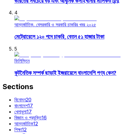
ভারতের সবচেয়ে বড় এবং আধুনিক কসাইখানার মালিকও হিন্দু
4
আন্তর্জাতিক, বেসরকারি ও সরকারি চাকরির খবর ২০২৫
মেট্রোরেলে ১২০ পদে চাকরি, বেতন ৫১ হাজার টাকা
5
ফিলিস্তিন
কূটনৈতিক সম্পর্ক ছাড়াই ইজরায়েলে বাংলাদেশি পণ্য কেন?
Sections
বিনোদন
20
বাংলাদেশ
17
খেলাধুলা
17
বিজ্ঞান ও প্রযুক্তি
16
আন্তর্জাতিক
12
শিক্ষা
12