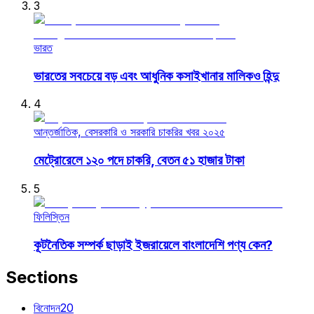
3
ভারত
ভারতের সবচেয়ে বড় এবং আধুনিক কসাইখানার মালিকও হিন্দু
4
আন্তর্জাতিক, বেসরকারি ও সরকারি চাকরির খবর ২০২৫
মেট্রোরেলে ১২০ পদে চাকরি, বেতন ৫১ হাজার টাকা
5
ফিলিস্তিন
কূটনৈতিক সম্পর্ক ছাড়াই ইজরায়েলে বাংলাদেশি পণ্য কেন?
Sections
বিনোদন
20