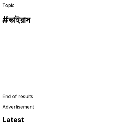
Topic
#
ভাইরাস
শিক্ষা বিষয়ক আপডেট
শিক্ষা প্রতিষ্ঠানের ছুটি আবারো বাড়ল
কোভিড-১৯ এর মহামারী পরিস্থিতিতে শিক্ষা প্রতিষ্ঠানের ছুটি আরো ২ সপ্তাহ বাড়ানোর
সিদ্ধান্ত নিয়েছে সরকার। এ বিষয়ে আজ ২রা ফেব্রুয়ারি (বুধবার) প্রেস ব্রিফিং
করেন…
February 2, 2022
End of results
Advertisement
Latest