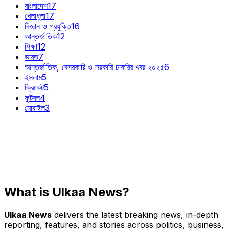
বাংলাদেশ
17
খেলাধুলা
17
বিজ্ঞান ও প্রযুক্তি
16
আন্তর্জাতিক
12
শিক্ষা
12
ভারত
7
আন্তর্জাতিক, বেসরকারি ও সরকারি চাকরির খবর ২০২৫
6
ইসলাম
5
ক্রিকেট
5
ফুটবল
4
মোবাইল
3
What is Ulkaa News?
Ulkaa News
delivers the latest breaking news, in-depth
reporting, features, and stories across politics, business,