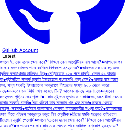
GitHub Account
Latest
গুগলে ‘চোরের দলের খেলা কবে?’ লিখলে কেন আর্জেন্টিনার নাম আসে?
●
জাপানের পর
ার কার সঙ্গে খেলতে পারে ব্রাজিল বিশ্বকাপ ২০২৬-এ?
●
ভারতের সবচেয়ে বড় এবং
ুনিক কসাইখানার মালিকও হিন্দু
●
মেট্রোরেলে ১২০ পদে চাকরি, বেতন ৫১ হাজার
কা
●
কূটনৈতিক সম্পর্ক ছাড়াই ইজরায়েলে বাংলাদেশি পণ্য কেন?
●
গাজার হাসপাতাল
্বংস, খাদ্য সংকট; ইসরায়েলের আক্রমণে নিহতদের সংখ্যা ৬০০ থেকে আরো
ড়ছে
●
ভারতের ৬০ কিমি দখল করেছে চীন? আতংক বাড়ছে অরুণাচলে
●
ভ্যানের
রদেহগুলো পুড়িয়ে দেয় পুলিশ!
●
ঢাকার সুইডেন দূতাবাসে চাকরি
●
৩৮,৬৪০ টাকা বেতনে
য়াসার সরকারি চাকরি
●
মিয়া খলিফা আর সালমান খান এক মঞ্চে!
●
ভারতে খেলতে
সছেন নেইমার!
●
বর্তমানে বাংলাদেশে ফেসবুক ব্যবহারকারীর সংখ্যা কত?
●
ভালোবাসার
্রমাণ দিতে এইডস আক্রান্ত রক্ত নিল প্রেমিকা
●
চীনের হুমকি সত্ত্বেও তাইওয়ান
ৗঁছেছেন ন্যান্সি পেলোসি
●
গুগলে ‘চোরের দলের খেলা কবে?’ লিখলে কেন আর্জেন্টিনার
াম আসে?
●
জাপানের পর কার কার সঙ্গে খেলতে পারে ব্রাজিল বিশ্বকাপ ২০২৬-এ?