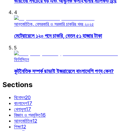
ভারতের সবচেয়ে বড় এবং আধুনিক কসাইখানার মালিকও হিন্দু
4
আন্তর্জাতিক, বেসরকারি ও সরকারি চাকরির খবর ২০২৫
মেট্রোরেলে ১২০ পদে চাকরি, বেতন ৫১ হাজার টাকা
5
ফিলিস্তিন
কূটনৈতিক সম্পর্ক ছাড়াই ইজরায়েলে বাংলাদেশি পণ্য কেন?
Sections
বিনোদন
20
বাংলাদেশ
17
খেলাধুলা
17
বিজ্ঞান ও প্রযুক্তি
16
আন্তর্জাতিক
12
শিক্ষা
12