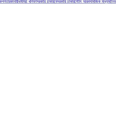
ুক
পর্নতারকা
নারী
ধর্ম
মিয়া খলিফা
সরকারি চাকরি
বেসরকারি চাকরি
সৌদি আরব
সামাজিক মাধ্যম
চীন
ভ
 বিশ্ব। এই শোক ছুঁয়ে গেছে ব্রাজিলিয়ান ফুটবল সুপারস্টার নেইমারকেও। তবে হকিংকে…
উন্ট বন্ধ করে দিয়েছে ফেসবুক কর্তৃপক্ষ। ফেসবুক ব্যবহারের নীতিমালা ভঙ্গ করার…