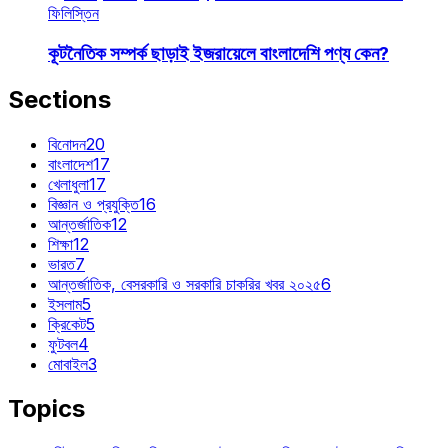
ফিলিস্তিন
কূটনৈতিক সম্পর্ক ছাড়াই ইজরায়েলে বাংলাদেশি পণ্য কেন?
Sections
বিনোদন
20
বাংলাদেশ
17
খেলাধুলা
17
বিজ্ঞান ও প্রযুক্তি
16
আন্তর্জাতিক
12
শিক্ষা
12
ভারত
7
আন্তর্জাতিক, বেসরকারি ও সরকারি চাকরির খবর ২০২৫
6
ইসলাম
5
ক্রিকেট
5
ফুটবল
4
মোবাইল
3
Topics