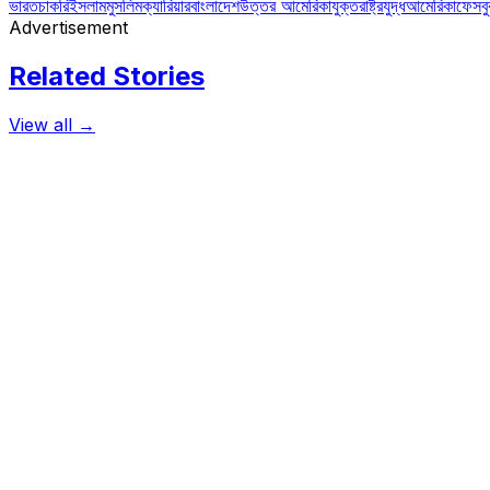
ভারত
চাকরি
ইসলাম
মুসলিম
ক্যারিয়ার
বাংলাদেশ
উত্তর আমেরিকা
যুক্তরাষ্ট্র
যুদ্ধ
আমেরিকা
ফেসব
Advertisement
Related Stories
View all →
আন্তর্জাতিক
হকিংকে শ্রদ্ধা জানাতে গিয়ে ভক্তদের রোষানলে নেইমার
আধুনিক যুগের সবচেয়ে বড় পদার্থ বিজ্ঞানী স্টিফেন হকিংয়ের মৃত্যুতে শোকস্তব্ধ পুরো
March 15, 2018
আন্তর্জাতিক
ব্রিটেনে মুসলিমবিরোধী দলের অ্যাকাউন্ট বন্ধ করল ফেসবুক
ব্রিটেনের মুসলিমবিরোধী দল হিসেবে পরিচিত ‘ব্রিটেন ফার্স্টে’র সবগুলো ফেসববুক অ্যাকা