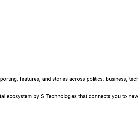
ছে শ্রেণিবদ্ধ বিজ্ঞাপনের ওয়েবসাইট এখানেই ডটকম (www.ekhanei.com)। আর এ 
eporting, features, and stories across politics, business, 
ital ecosystem by S Technologies that connects you to new