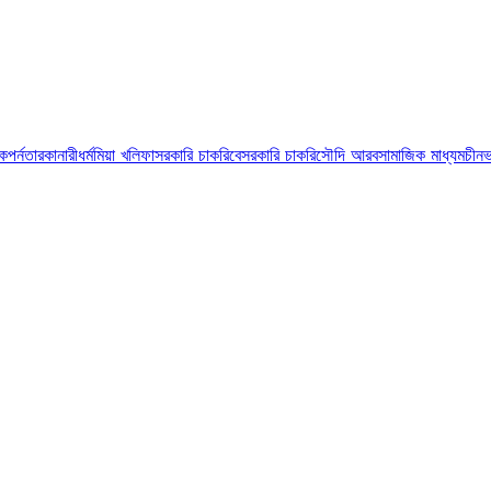
ুক
পর্নতারকা
নারী
ধর্ম
মিয়া খলিফা
সরকারি চাকরি
বেসরকারি চাকরি
সৌদি আরব
সামাজিক মাধ্যম
চীন
ভ
রণের জন্য তৈরি অ্যাপ অ্যান্ড্রয়েড পিতে ইন্সটল করা যাবে না। পুরোনো অ্যাপে…