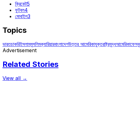
ক্রিকেট
5
ফুটবল
4
মোবাইল
3
Topics
ভারত
চাকরি
ইসলাম
মুসলিম
ক্যারিয়ার
বাংলাদেশ
উত্তর আমেরিকা
যুক্তরাষ্ট্র
যুদ্ধ
আমেরিকা
ফেসব
Advertisement
Related Stories
View all →
বিজ্ঞান ও প্রযুক্তি
পুরোনো অ্যাপ চালাবে না অ্যান্ড্রয়েড পি
পুরাতন অ্যাপ চালানো বন্ধ করছে গুগল। অ্যান্ড্রয়েড ৪.১ বা তার চেয়েও পুরাতন সংস্ক
March 19, 2018