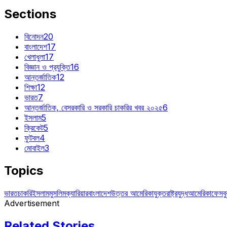
Sections
বিনোদন
20
বাংলাদেশ
17
খেলাধুলা
17
বিজ্ঞান ও প্রযুক্তি
16
আন্তর্জাতিক
12
শিক্ষা
12
ভারত
7
আন্তর্জাতিক, বেসরকারি ও সরকারি চাকরির খবর ২০২৫
6
ইসলাম
5
ক্রিকেট
5
ফুটবল
4
মোবাইল
3
Topics
ভারত
চাকরি
ইসলাম
মুসলিম
ক্যারিয়ার
বাংলাদেশ
উত্তর আমেরিকা
যুক্তরাষ্ট্র
যুদ্ধ
আমেরিকা
ফেসব
Advertisement
Related Stories