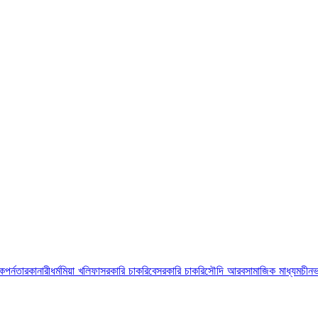
ুক
পর্নতারকা
নারী
ধর্ম
মিয়া খলিফা
সরকারি চাকরি
বেসরকারি চাকরি
সৌদি আরব
সামাজিক মাধ্যম
চীন
ভ