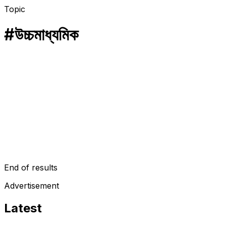
Topic
#
উচ্চমাধ্যমিক
শিক্ষা
এইচএসসি পরীক্ষার সময়সূচি পরিবর্তনে মানববন্ধন ও স্মারকলিপি প্রদান
আজ জাতীয় প্রেস ক্লাবের সামনে ঢাকা বোর্ডের বিভিন্ন কলেজের এইচএসসি
পরীক্ষার্থীবৃন্দ দ্বিতীবারের মতো এইচএসসি পরীক্ষার সময়সূচি পরিবর্তনের জন্য আন্দোলন
করে। তাদের…
February 22, 2018
End of results
Advertisement
Latest