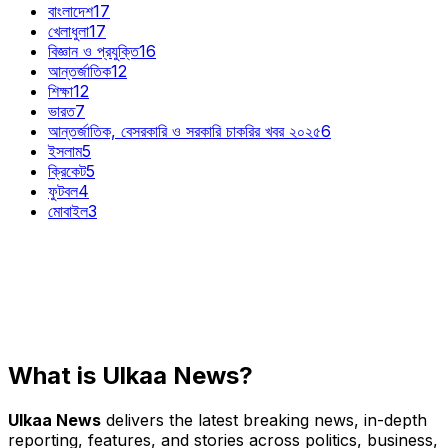
বাংলাদেশ
17
খেলাধুলা
17
বিজ্ঞান ও প্রযুক্তি
16
আন্তর্জাতিক
12
শিক্ষা
12
ভারত
7
আন্তর্জাতিক, বেসরকারি ও সরকারি চাকরির খবর ২০২৫
6
ইসলাম
5
ক্রিকেট
5
ফুটবল
4
মোবাইল
3
What is Ulkaa News?
Ulkaa News
delivers the latest breaking news, in-depth
reporting, features, and stories across politics, business,