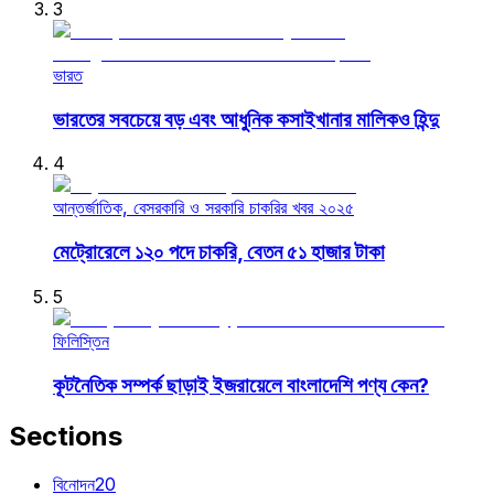
3
ভারত
ভারতের সবচেয়ে বড় এবং আধুনিক কসাইখানার মালিকও হিন্দু
4
আন্তর্জাতিক, বেসরকারি ও সরকারি চাকরির খবর ২০২৫
মেট্রোরেলে ১২০ পদে চাকরি, বেতন ৫১ হাজার টাকা
5
ফিলিস্তিন
কূটনৈতিক সম্পর্ক ছাড়াই ইজরায়েলে বাংলাদেশি পণ্য কেন?
Sections
বিনোদন
20