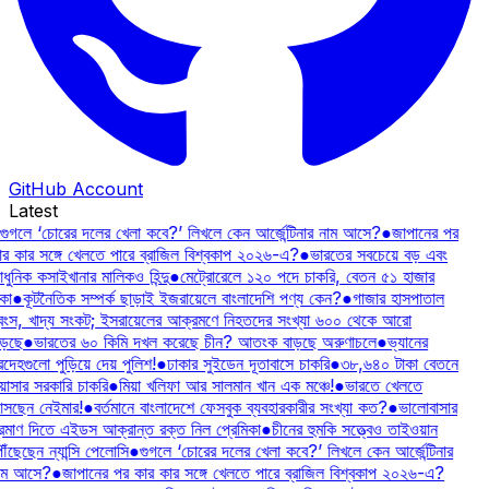
GitHub Account
Latest
গুগলে ‘চোরের দলের খেলা কবে?’ লিখলে কেন আর্জেন্টিনার নাম আসে?
●
জাপানের পর
ার কার সঙ্গে খেলতে পারে ব্রাজিল বিশ্বকাপ ২০২৬-এ?
●
ভারতের সবচেয়ে বড় এবং
ুনিক কসাইখানার মালিকও হিন্দু
●
মেট্রোরেলে ১২০ পদে চাকরি, বেতন ৫১ হাজার
কা
●
কূটনৈতিক সম্পর্ক ছাড়াই ইজরায়েলে বাংলাদেশি পণ্য কেন?
●
গাজার হাসপাতাল
্বংস, খাদ্য সংকট; ইসরায়েলের আক্রমণে নিহতদের সংখ্যা ৬০০ থেকে আরো
ড়ছে
●
ভারতের ৬০ কিমি দখল করেছে চীন? আতংক বাড়ছে অরুণাচলে
●
ভ্যানের
রদেহগুলো পুড়িয়ে দেয় পুলিশ!
●
ঢাকার সুইডেন দূতাবাসে চাকরি
●
৩৮,৬৪০ টাকা বেতনে
য়াসার সরকারি চাকরি
●
মিয়া খলিফা আর সালমান খান এক মঞ্চে!
●
ভারতে খেলতে
সছেন নেইমার!
●
বর্তমানে বাংলাদেশে ফেসবুক ব্যবহারকারীর সংখ্যা কত?
●
ভালোবাসার
্রমাণ দিতে এইডস আক্রান্ত রক্ত নিল প্রেমিকা
●
চীনের হুমকি সত্ত্বেও তাইওয়ান
ৗঁছেছেন ন্যান্সি পেলোসি
●
গুগলে ‘চোরের দলের খেলা কবে?’ লিখলে কেন আর্জেন্টিনার
াম আসে?
●
জাপানের পর কার কার সঙ্গে খেলতে পারে ব্রাজিল বিশ্বকাপ ২০২৬-এ?