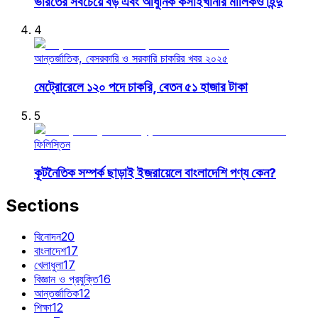
ভারতের সবচেয়ে বড় এবং আধুনিক কসাইখানার মালিকও হিন্দু
4
আন্তর্জাতিক, বেসরকারি ও সরকারি চাকরির খবর ২০২৫
মেট্রোরেলে ১২০ পদে চাকরি, বেতন ৫১ হাজার টাকা
5
ফিলিস্তিন
কূটনৈতিক সম্পর্ক ছাড়াই ইজরায়েলে বাংলাদেশি পণ্য কেন?
Sections
বিনোদন
20
বাংলাদেশ
17
খেলাধুলা
17
বিজ্ঞান ও প্রযুক্তি
16
আন্তর্জাতিক
12
শিক্ষা
12