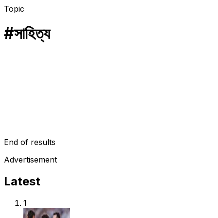
Topic
#
সাহিত্য
ইসলাম
১৫ হাজার লাইনের কবিতায় রাসূলের জীবনী লিখলেন ভারতীয় নারী আসিয়া
মহানবী হযরত মুহাম্মাদ (সা.)-কে ভালোবেসে কত কিছুই না করে মুসলিমরা! এবার এক ব্
February 1, 2022
End of results
Advertisement
Latest
1