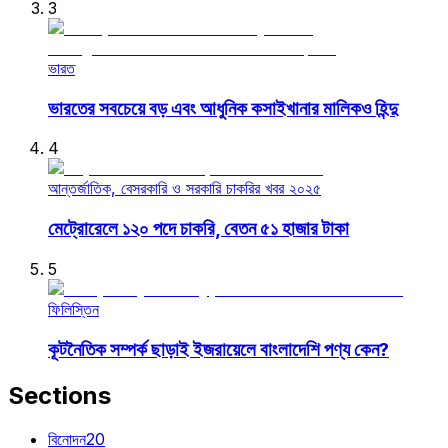
3
ভারত
ভারতের সবচেয়ে বড় এবং আধুনিক কসাইখানার মালিকও হিন্দু
4
আন্তর্জাতিক, বেসরকারি ও সরকারি চাকরির খবর ২০২৫
মেট্রোরেলে ১২০ পদে চাকরি, বেতন ৫১ হাজার টাকা
5
ফিলিস্তিন
কূটনৈতিক সম্পর্ক ছাড়াই ইজরায়েলে বাংলাদেশি পণ্য কেন?
Sections
বিনোদন
20