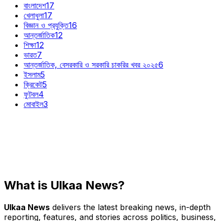
বাংলাদেশ
17
খেলাধুলা
17
বিজ্ঞান ও প্রযুক্তি
16
আন্তর্জাতিক
12
শিক্ষা
12
ভারত
7
আন্তর্জাতিক, বেসরকারি ও সরকারি চাকরির খবর ২০২৫
6
ইসলাম
5
ক্রিকেট
5
ফুটবল
4
মোবাইল
3
What is Ulkaa News?
Ulkaa News
delivers the latest breaking news, in-depth
reporting, features, and stories across politics, business,