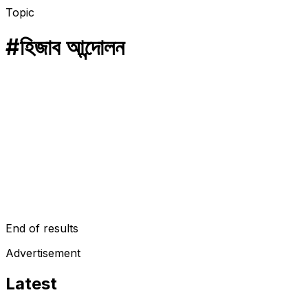
Topic
#
হিজাব আন্দোলন
ইসলাম
&#8216;আল্লাহু আকবর' বলা মুসকান পেল ৬ লক্ষ টাকা পুরস্কার
ভারতের কর্নাটকে হিজাব বিরোধী বিজেপি গেরুয়া সন্ত্রাসীদের বিরুদ্ধে সাহসীচিত্তে
&#8216;আল্লাহু আকবর&#8216; বলে স্লোগান দেয়া ছাত্রী মুসকান খাঁ-কে ৫
লক্ষ রুপি (যা…
February 10, 2022
End of results
Advertisement
Latest