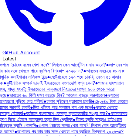
GitHub Account
Latest
গুগলে ‘চোরের দলের খেলা কবে?’ লিখলে কেন আর্জেন্টিনার নাম আসে?
●
জাপানের পর
ার কার সঙ্গে খেলতে পারে ব্রাজিল বিশ্বকাপ ২০২৬-এ?
●
ভারতের সবচেয়ে বড় এবং
ুনিক কসাইখানার মালিকও হিন্দু
●
মেট্রোরেলে ১২০ পদে চাকরি, বেতন ৫১ হাজার
কা
●
কূটনৈতিক সম্পর্ক ছাড়াই ইজরায়েলে বাংলাদেশি পণ্য কেন?
●
গাজার হাসপাতাল
্বংস, খাদ্য সংকট; ইসরায়েলের আক্রমণে নিহতদের সংখ্যা ৬০০ থেকে আরো
ড়ছে
●
ভারতের ৬০ কিমি দখল করেছে চীন? আতংক বাড়ছে অরুণাচলে
●
ভ্যানের
রদেহগুলো পুড়িয়ে দেয় পুলিশ!
●
ঢাকার সুইডেন দূতাবাসে চাকরি
●
৩৮,৬৪০ টাকা বেতনে
য়াসার সরকারি চাকরি
●
মিয়া খলিফা আর সালমান খান এক মঞ্চে!
●
ভারতে খেলতে
সছেন নেইমার!
●
বর্তমানে বাংলাদেশে ফেসবুক ব্যবহারকারীর সংখ্যা কত?
●
ভালোবাসার
্রমাণ দিতে এইডস আক্রান্ত রক্ত নিল প্রেমিকা
●
চীনের হুমকি সত্ত্বেও তাইওয়ান
ৗঁছেছেন ন্যান্সি পেলোসি
●
গুগলে ‘চোরের দলের খেলা কবে?’ লিখলে কেন আর্জেন্টিনার
াম আসে?
●
জাপানের পর কার কার সঙ্গে খেলতে পারে ব্রাজিল বিশ্বকাপ ২০২৬-এ?