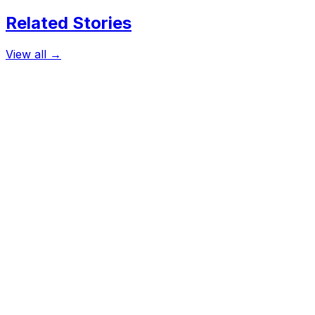
Related Stories
View all →
ক্রিকেট
ম্যাচ চলার সময়েই পেট্রল ঢেলে আত্মহত্যার চেষ্টা!
প্রথম শ্রেণির ক্রিকেটে সুযোগ না পেয়ে গায়ে পেট্রল ঢেলে আত্মহত্যার চেষ্টা চালিয়ে
October 1, 2017
ক্রিকেট
সাকিবকে নিয়ে আবারও ফেসবুকে বিতর্ক, ভুল পোস্টের জন্য শিশিরের জবাব
প্রথম ছবিটি নিয়ে সমালোচনা হয়েছিল ফেসবুকে। দ্বিতীয় ছবিটি বলে দিচ্ছে ভুল ব্
August 7, 2017