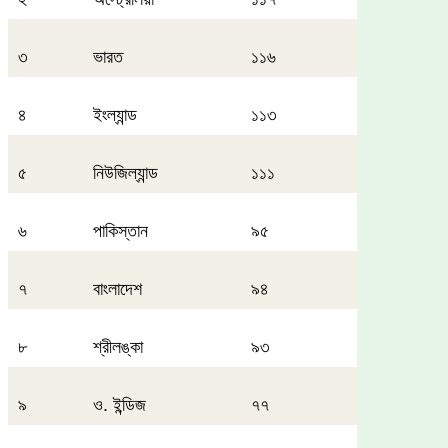
৩
ভারত
১১৬
৪
ইংল্যান্ড
১১৩
৫
নিউজিল্যান্ড
১১১
৬
পাকিস্তান
৯৫
৭
বাংলাদেশ
৯৪
৮
শ্রীলঙ্কা
৯৩
৯
ও. ইন্ডিজ
৭৭