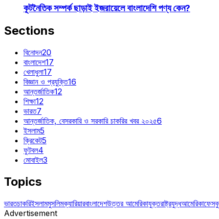
কূটনৈতিক সম্পর্ক ছাড়াই ইজরায়েলে বাংলাদেশি পণ্য কেন?
Sections
বিনোদন
20
বাংলাদেশ
17
খেলাধুলা
17
বিজ্ঞান ও প্রযুক্তি
16
আন্তর্জাতিক
12
শিক্ষা
12
ভারত
7
আন্তর্জাতিক, বেসরকারি ও সরকারি চাকরির খবর ২০২৫
6
ইসলাম
5
ক্রিকেট
5
ফুটবল
4
মোবাইল
3
Topics
ভারত
চাকরি
ইসলাম
মুসলিম
ক্যারিয়ার
বাংলাদেশ
উত্তর আমেরিকা
যুক্তরাষ্ট্র
যুদ্ধ
আমেরিকা
ফেসব
Advertisement