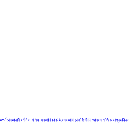
ুক
পর্নতারকা
নারী
ধর্ম
মিয়া খলিফা
সরকারি চাকরি
বেসরকারি চাকরি
সৌদি আরব
সামাজিক মাধ্যম
চীন
ভ