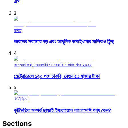
এ?
3
ভারত
ভারতের সবচেয়ে বড় এবং আধুনিক কসাইখানার মালিকও হিন্দু
4
আন্তর্জাতিক, বেসরকারি ও সরকারি চাকরির খবর ২০২৫
মেট্রোরেলে ১২০ পদে চাকরি, বেতন ৫১ হাজার টাকা
5
ফিলিস্তিন
কূটনৈতিক সম্পর্ক ছাড়াই ইজরায়েলে বাংলাদেশি পণ্য কেন?
Sections