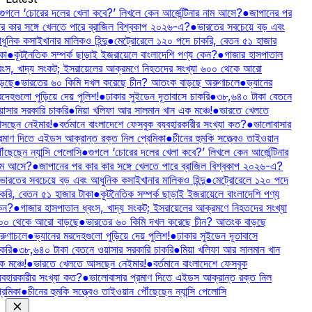
গুগলে ‘চোরের দলের খেলা কবে?’ লিখলে কেন আর্জেন্টিনার নাম আসে?
●
জাপানের পর
র কার সঙ্গে খেলতে পারে ব্রাজিল বিশ্বকাপ ২০২৬-এ?
●
ভারতের সবচেয়ে বড় এবং
ুনিক কসাইখানার মালিকও হিন্দু
●
মেট্রোরেলে ১২০ পদে চাকরি, বেতন ৫১ হাজার
কা
●
কূটনৈতিক সম্পর্ক ছাড়াই ইজরায়েলে বাংলাদেশি পণ্য কেন?
●
গাজার হাসপাতাল
বংস, খাদ্য সংকট; ইসরায়েলের আক্রমণে নিহতদের সংখ্যা ৬০০ থেকে আরো
ড়ছে
●
ভারতের ৬০ কিমি দখল করেছে চীন? আতংক বাড়ছে অরুণাচলে
●
ভ্যানের
দেহগুলো পুড়িয়ে দেয় পুলিশ!
●
ঢাকার সুইডেন দূতাবাসে চাকরি
●
৩৮,৬৪০ টাকা বেতনে
াসার সরকারি চাকরি
●
মিয়া খলিফা আর সালমান খান এক মঞ্চে!
●
ভারতে খেলতে
সছেন নেইমার!
●
বর্তমানে বাংলাদেশে ফেসবুক ব্যবহারকারীর সংখ্যা কত?
●
ভালোবাসার
রমাণ দিতে এইডস আক্রান্ত রক্ত নিল প্রেমিকা
●
চীনের হুমকি সত্ত্বেও তাইওয়ান
ৗঁছেছেন ন্যান্সি পেলোসি
●
গুগলে ‘চোরের দলের খেলা কবে?’ লিখলে কেন আর্জেন্টিনার
াম আসে?
●
জাপানের পর কার কার সঙ্গে খেলতে পারে ব্রাজিল বিশ্বকাপ ২০২৬-এ?
ভারতের সবচেয়ে বড় এবং আধুনিক কসাইখানার মালিকও হিন্দু
●
মেট্রোরেলে ১২০ পদে
করি, বেতন ৫১ হাজার টাকা
●
কূটনৈতিক সম্পর্ক ছাড়াই ইজরায়েলে বাংলাদেশি পণ্য
েন?
●
গাজার হাসপাতাল ধ্বংস, খাদ্য সংকট; ইসরায়েলের আক্রমণে নিহতদের সংখ্যা
০০ থেকে আরো বাড়ছে
●
ভারতের ৬০ কিমি দখল করেছে চীন? আতংক বাড়ছে
ুণাচলে
●
ভ্যানের মরদেহগুলো পুড়িয়ে দেয় পুলিশ!
●
ঢাকার সুইডেন দূতাবাসে
করি
●
৩৮,৬৪০ টাকা বেতনে ওয়াসার সরকারি চাকরি
●
মিয়া খলিফা আর সালমান খান
 মঞ্চে!
●
ভারতে খেলতে আসছেন নেইমার!
●
বর্তমানে বাংলাদেশে ফেসবুক
যবহারকারীর সংখ্যা কত?
●
ভালোবাসার প্রমাণ দিতে এইডস আক্রান্ত রক্ত নিল
রেমিকা
●
চীনের হুমকি সত্ত্বেও তাইওয়ান পৌঁছেছেন ন্যান্সি পেলোসি