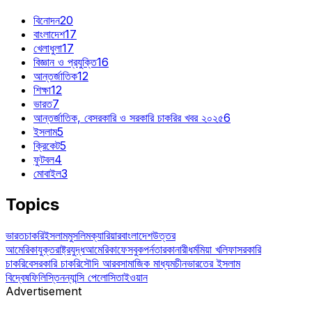
বিনোদন
20
বাংলাদেশ
17
খেলাধুলা
17
বিজ্ঞান ও প্রযুক্তি
16
আন্তর্জাতিক
12
শিক্ষা
12
ভারত
7
আন্তর্জাতিক, বেসরকারি ও সরকারি চাকরির খবর ২০২৫
6
ইসলাম
5
ক্রিকেট
5
ফুটবল
4
মোবাইল
3
Topics
ভারত
চাকরি
ইসলাম
মুসলিম
ক্যারিয়ার
বাংলাদেশ
উত্তর
আমেরিকা
যুক্তরাষ্ট্র
যুদ্ধ
আমেরিকা
ফেসবুক
পর্নতারকা
নারী
ধর্ম
মিয়া খলিফা
সরকারি
চাকরি
বেসরকারি চাকরি
সৌদি আরব
সামাজিক মাধ্যম
চীন
ভারতের ইসলাম
বিদ্বেষ
ফিলিস্তিন
ন্যান্সি পেলোসি
তাইওয়ান
Advertisement